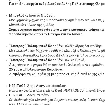
Για τη δημιουργία ενός Δικτύου Άυλης Πολιτιστικής Κληρ
Μπουλούκι
: Ιωάννα Ντούτση,
MSc χημικός μηχανικός “Προστασία Μνημείων-Υλικά και Επεμβά
Μπουλούκι μέλος της ομάδας
.
Συμμετοχικές προσεγγίσεις για την επανοικειοποίηση τ
παραδείγματα από την Ήπειρο και το Αιγαίο.
“Άπειρος” Πολυφωνικό Καραβάνι
: Αλέξανδρος Λαμπρίδης,
Μεταλλειολόγος Μηχανικός Εθνικό Μετσόβιο Πολυτεχνείο, (Ε
Ολύμπου Καρπάθου, Πρόεδρος ΔΣ «Άπειρος» (Πολυφωνικό Καρα
“Άπειρος” Πολυφωνικό Καραβάνι
: Αλίκη Γκανά,
Δικηγόρος, υποψήφια διδάκτωρ Διεθούς Δικαίου, Αντιπρόεδρο
25 χρόνια Πoλυφωνικό Καραβάνι.
Διαμόρφωση και εξέλιξη μιας πρακτικής διαφύλαξης ζώσ
HERITΛGE:
Άρης Αναγνωστόπουλος,
Honorary Lecturer University of Kent, HERITΛGE Community Eng
HERITΛGE:
Λένα Στεφάνου,
Dr. Archaeologist-Museologist, Adjunct Lecturer, MSc, Cultural Or
HERITΛGE Ghana Programs.