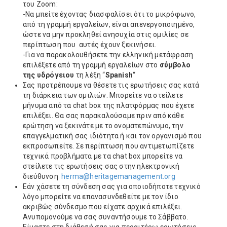
του Zoom:
-Να μπείτε έχοντας διασφαλίσει ότι το μικρόφωνο,
από τη γραμμή εργαλείων, είναι απενεργοποιημένο,
ώστε να μην προκληθεί ανησυχία στις ομιλίες σε
περίπτωση που αυτές έχουν ξεκινήσει.
-Για να παρακολουθήσετε την ελληνική μετάφραση
επιλέξετε από τη γραμμή εργαλείων στο
σύμβολο
της υδρόγειου
τη λέξη “
Spanish
“
Σας προτρέπουμε να θέσετε τις ερωτήσεις σας κατά
τη διάρκεια των ομιλιών. Μπορείτε να στείλετε
μήνυμα από τα chat box της πλατφόρμας που έχετε
επιλέξει. Θα σας παρακαλούσαμε πριν από κάθε
ερώτηση να ξεκινάτε με το ονοματεπώνυμο, την
επαγγελματική σας ιδιότητα ή και τον οργανισμό που
εκπροσωπείτε. Σε περίπτωση που αντιμετωπίζετε
τεχνικά προβλήματα με τα chat box μπορείτε να
στείλετε τις ερωτήσεις σας στην ηλεκτρονική
διεύθυνση
herma@heritagemanagement.org
Εάν χάσετε τη σύνδεση σας για οποιοδήποτε τεχνικό
λόγο μπορείτε να επανασυνδεθείτε με τον ίδιο
ακριβώς σύνδεσμο που είχατε αρχικά επιλέξει.
Ανυπομονούμε να σας συναντήσουμε το Σάββατο.